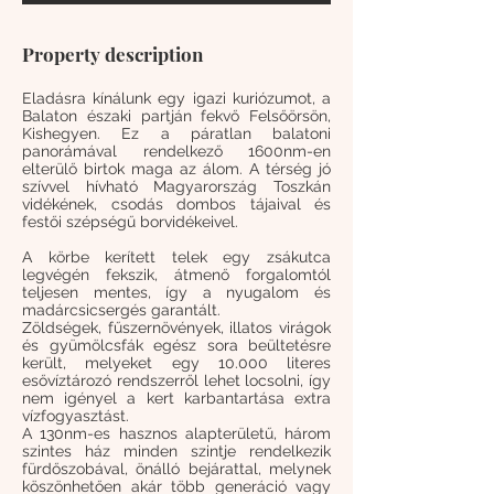
Property description
Eladásra kínálunk egy igazi kuriózumot, a
Balaton északi partján fekvő Felsőörsön,
Kishegyen. Ez a páratlan balatoni
panorámával rendelkező 1600nm-en
elterülő birtok maga az álom. A térség jó
szívvel hívható Magyarország Toszkán
vidékének, csodás dombos tájaival és
festői szépségű borvidékeivel.
A körbe kerített telek egy zsákutca
legvégén fekszik, átmenő forgalomtól
teljesen mentes, így a nyugalom és
madárcsicsergés garantált.
Zöldségek, fűszernövények, illatos virágok
és gyümölcsfák egész sora beültetésre
került, melyeket egy 10.000 literes
esővíztározó rendszerről lehet locsolni, így
nem igényel a kert karbantartása extra
vízfogyasztást.
A 130nm-es hasznos alapterületű, három
szintes ház minden szintje rendelkezik
fürdőszobával, önálló bejárattal, melynek
köszönhetően akár több generáció vagy