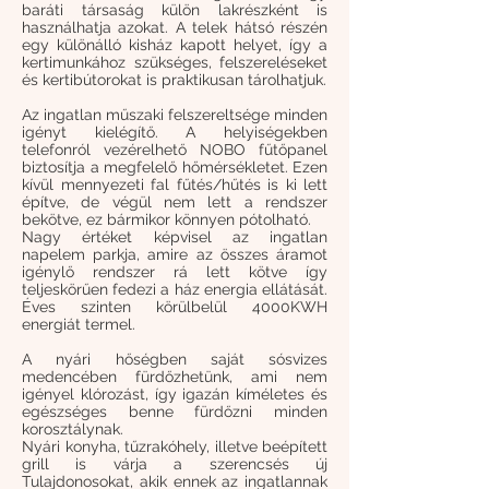
baráti társaság külön lakrészként is
használhatja azokat. A telek hátsó részén
egy különálló kisház kapott helyet, így a
kertimunkához szükséges, felszereléseket
és kertibútorokat is praktikusan tárolhatjuk.
Az ingatlan műszaki felszereltsége minden
igényt kielégítő. A helyiségekben
telefonról vezérelhető NOBO fűtőpanel
biztosítja a megfelelő hőmérsékletet. Ezen
kívül mennyezeti fal fűtés/hűtés is ki lett
építve, de végül nem lett a rendszer
bekötve, ez bármikor könnyen pótolható.
Nagy értéket képvisel az ingatlan
napelem parkja, amire az összes áramot
igénylő rendszer rá lett kötve így
teljeskörűen fedezi a ház energia ellátását.
Éves szinten körülbelül 4000KWH
energiát termel.
A nyári hőségben saját sósvizes
medencében fürdőzhetünk, ami nem
igényel klórozást, így igazán kíméletes és
egészséges benne fürdőzni minden
korosztálynak.
Nyári konyha, tűzrakóhely, illetve beépített
grill is várja a szerencsés új
Tulajdonosokat, akik ennek az ingatlannak