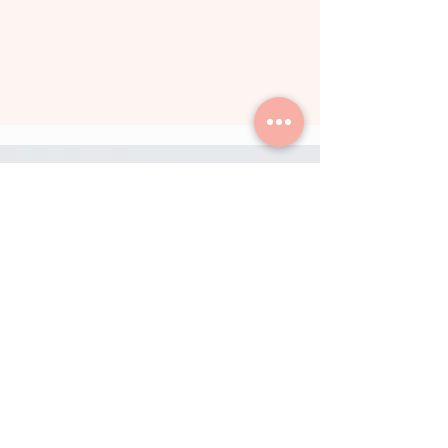
My contacts
Phone number:
+36 20 232 0054
Email address:
m.antal@remax.hu
Office:
1065 Budapest, Hajós utca 7.
Do you have a question?
Write to me!
First name